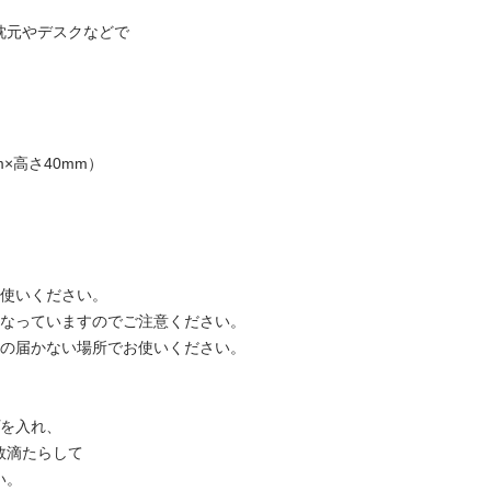
枕元やデスクなどで
。
×高さ40mm）
お使いください。
くなっていますのでご注意ください。
手の届かない場所でお使いください。
プを入れ、
数滴たらして
い。