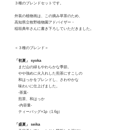
３種のブレンドセットです。
外装の植物画は、この摘み草茶のため、
高知県立牧野植物園アドバイザー・
稲垣典年さんに書き下ろしていただきました。
＜３種のブレンド＞
「初夏」 syoka
まだ山の緑もやわらかな季節。
やや強めに火入れした煎茶にすこしの
和はっかをブレンドし、さわやかな
味わいに仕上げました。
-茶葉-
煎茶、和はっか
-内容量-
ティーバッグ×1p（1.6g）
「盛夏」 seika