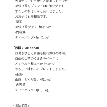
天日干しでしっかりと陽射しを浴びた
釜炒り茶をブレンド前に追い焙じし、
すこしの和はっかと合わせました。
お菓子にも好相性です。
-茶葉-
釜炒り茶(焙じ)、和はっか
-内容量-
ティーバッグ×1p（1.6g）
「秋隣」 akidonari
残暑きびしく胃腸も疲れ気味の時期。
自生の山茶のうまみをベースに
どくだみと和はっかをつかい、
やさしい味わいにブレンドしました。
-茶葉-
山茶、どくだみ、和はっか
-内容量-
ティーバッグ×1p（1.7g）
＜賞味期限＞