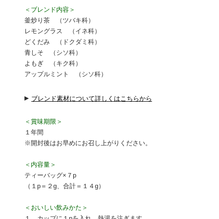
＜ブレンド内容＞
釜炒り茶 （ツバキ科）
レモングラス （イネ科）
どくだみ （ドクダミ科）
青しそ （シソ科）
よもぎ （キク科）
アップルミント （シソ科）
▸
ブレンド素材について詳しくはこちらから
＜賞味期限＞
１年間
※開封後はお早めにお召し上がりください。
＜内容量＞
ティーバッグ×７p
（１p＝２g、合計＝１４g）
＜おいしい飲みかた＞
１．カップに１pを入れ、熱湯を注ぎます。