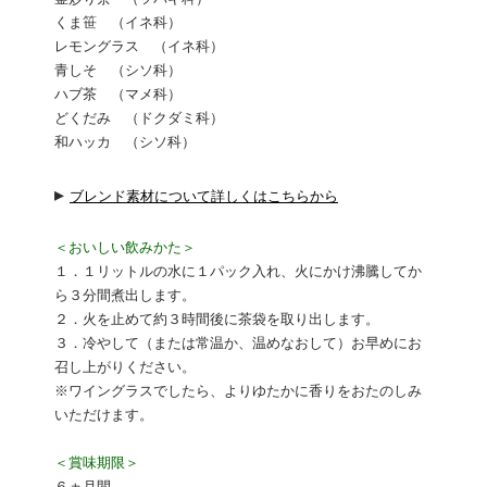
くま笹 （イネ科）
レモングラス （イネ科）
青しそ （シソ科）
ハブ茶 （マメ科）
どくだみ （ドクダミ科）
和ハッカ （シソ科）
▸
ブレンド素材について詳しくはこちらから
＜おいしい飲みかた＞
１．１リットルの水に１パック入れ、火にかけ沸騰してか
ら３分間煮出します。
２．火を止めて約３時間後に茶袋を取り出します。
３．冷やして（または常温か、温めなおして）お早めにお
召し上がりください。
※ワイングラスでしたら、よりゆたかに香りをおたのしみ
いただけます。
＜賞味期限＞
６ヵ月間